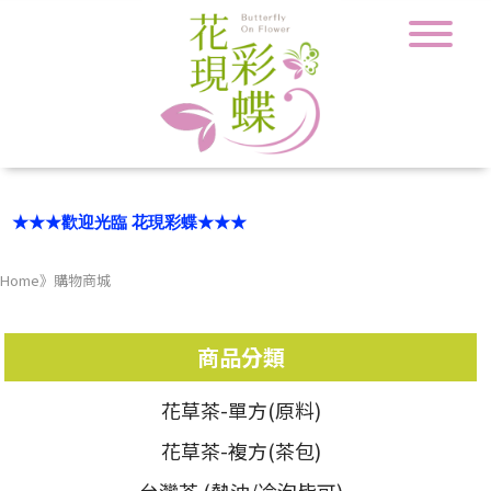
★★★歡迎光臨 花現彩蝶★★★
部分商品單筆滿3000元，現享89折免運優惠(限宅配.自取)
Home
》
購物商城
商品分類
花草茶-單方(原料)
花草茶-複方(茶包)