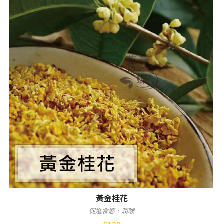
黃金桂花
促進食慾、潤喉