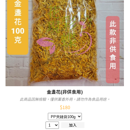
金盞花(非供食用)
此商品因無檢驗，僅供薰香外用，請勿作為食品用途。
$
180
加入