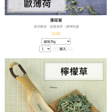
薄荷葉
清涼解渴、促進食慾、精神旺盛
$
100
加入