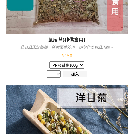
鼠尾草(非供食用)
此商品因無檢驗，僅供薰香外用，請勿作為食品用途。
$
150
加入