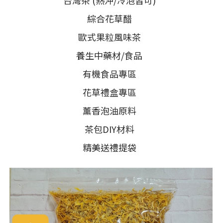
台灣茶 (熱沖/冷泡皆可)
綜合花草醋
歐式果粒風味茶
養生中藥材/食品
有機食品專區
花草禮盒專區
薰香泡油原料
茶包DIY材料
精美送禮提袋