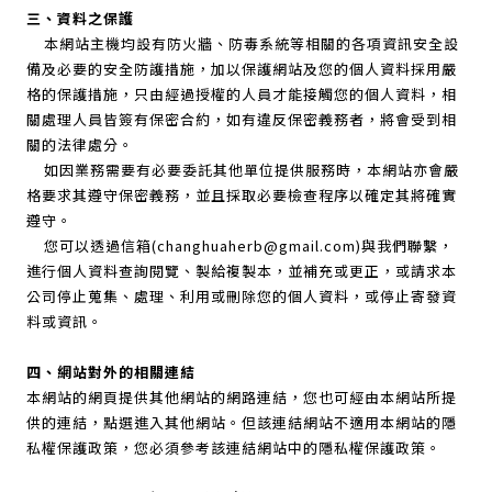
三、資料之保護
本網站主機均設有防火牆、防毒系統等相關的各項資訊安全設
備及必要的安全防護措施，加以保護網站及您的個人資料採用嚴
格的保護措施，只由經過授權的人員才能接觸您的個人資料，相
關處理人員皆簽有保密合約，如有違反保密義務者，將會受到相
關的法律處分。
如因業務需要有必要委託其他單位提供服務時，本網站亦會嚴
格要求其遵守保密義務，並且採取必要檢查程序以確定其將確實
遵守。
您可以透過信箱(changhuaherb@gmail.com)與我們聯繫，
進行個人資料查詢閱覽、製給複製本，並補充或更正，或請求本
公司停止蒐集、處理、利用或刪除您的個人資料，或停止寄發資
料或資訊。
四、網站對外的相關連結
本網站的網頁提供其他網站的網路連結，您也可經由本網站所提
供的連結，點選進入其他網站。但該連結網站不適用本網站的隱
私權保護政策，您必須參考該連結網站中的隱私權保護政策。