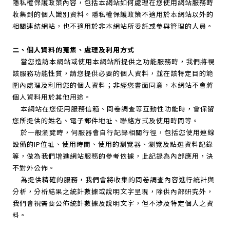
隱私權保護政策內容，包括本網站如何處理在您使用網站服務時
收集到的個人識別資料。隱私權保護政策不適用於本網站以外的
相關連結網站，也不適用於非本網站所委託或參與管理的人員。
二、個人資料的蒐集、處理及利用方式
當您造訪本網站或使用本網站所提供之功能服務時，我們將視
該服務功能性質，請您提供必要的個人資料，並在該特定目的範
圍內處理及利用您的個人資料；非經您書面同意，本網站不會將
個人資料用於其他用途。
本網站在您使用服務信箱、問卷調查等互動性功能時，會保留
您所提供的姓名、電子郵件地址、聯絡方式及使用時間等。
於一般瀏覽時，伺服器會自行記錄相關行徑，包括您使用連線
設備的IP位址、使用時間、使用的瀏覽器、瀏覽及點選資料記錄
等，做為我們增進網站服務的參考依據，此記錄為內部應用，決
不對外公佈。
為提供精確的服務，我們會將收集的問卷調查內容進行統計與
分析，分析結果之統計數據或說明文字呈現，除供內部研究外，
我們會視需要公佈統計數據及說明文字，但不涉及特定個人之資
料。