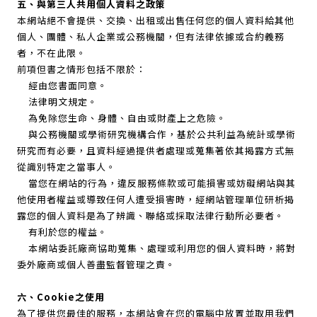
五、與第三人共用個人資料之政策
本網站絕不會提供、交換、出租或出售任何您的個人資料給其他
個人、團體、私人企業或公務機關，但有法律依據或合約義務
者，不在此限。
前項但書之情形包括不限於：
經由您書面同意。
法律明文規定。
為免除您生命、身體、自由或財產上之危險。
與公務機關或學術研究機構合作，基於公共利益為統計或學術
研究而有必要，且資料經過提供者處理或蒐集著依其揭露方式無
從識別特定之當事人。
當您在網站的行為，違反服務條款或可能損害或妨礙網站與其
他使用者權益或導致任何人遭受損害時，經網站管理單位研析揭
露您的個人資料是為了辨識、聯絡或採取法律行動所必要者。
有利於您的權益。
本網站委託廠商協助蒐集、處理或利用您的個人資料時，將對
委外廠商或個人善盡監督管理之責。
六、Cookie之使用
為了提供您最佳的服務，本網站會在您的電腦中放置並取用我們