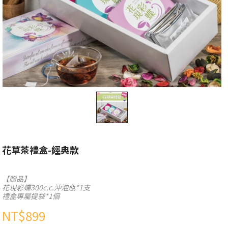
花草茶禮盒-經典款
【贈品】
花現彩蝶300c.c.沖泡瓶*1支
禮盒專屬提袋*1個
NT$
899