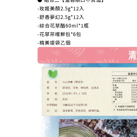
-玫姬美顏2.5g*12入
-舒香夢幻2.5g*12入
-綜合花草醋60ml*1瓶
-花草茶嚐鮮包*6包
-精美提袋乙個