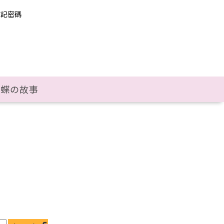
忘記密碼
彩蝶の故事