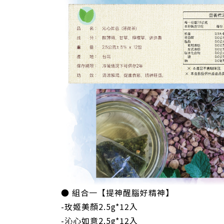
● 組合一【提神醒腦好精神】
-玫姬美顏2.5g*12入
-沁心如意2.5g*12入