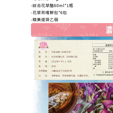
-綜合花草醋60ml*1瓶
-花草茶嚐鮮包*6包
-精美提袋乙個