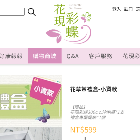
登入
註冊
好康報報
購物商城
Q&A
客戶服務
花現
花草茶禮盒-小資款
【贈品】
花現彩蝶300c.c.沖泡瓶*1支
禮盒專屬提袋*1個
NT$
599