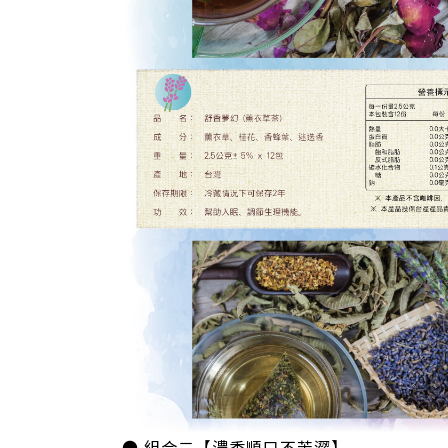
● 組合二【濃香順口不苦澀】