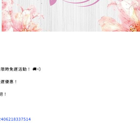
時免運活動！ 🚚💨
受免運優惠！
吧！
M2406218337514