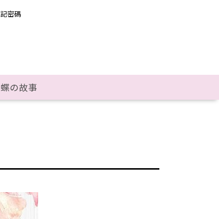
忘記密碼
彩蝶の故事