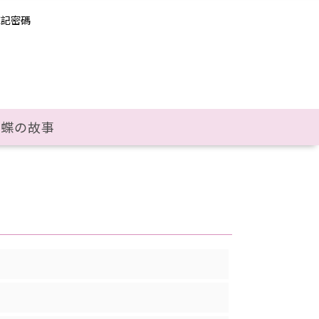
忘記密碼
彩蝶の故事