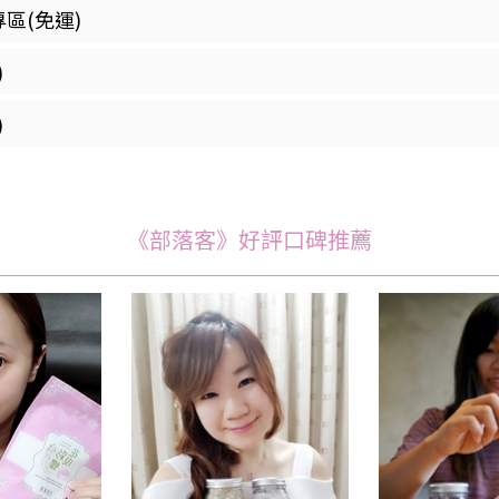
區(免運)
)
)
《部落客》好評口碑推薦