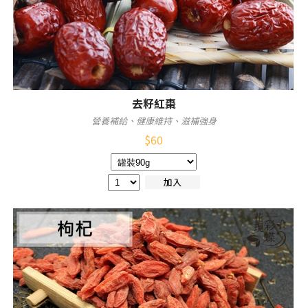
去籽紅棗
營養補給、健康維持、滋補強身
$
60
加入