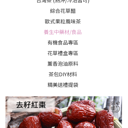
台灣茶 (熱沖/冷泡皆可)
綜合花草醋
歐式果粒風味茶
養生中藥材/食品
有機食品專區
花草禮盒專區
薰香泡油原料
茶包DIY材料
精美送禮提袋