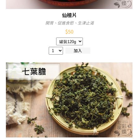
仙楂片
開胃、促進食慾、生津止渴
$
50
加入