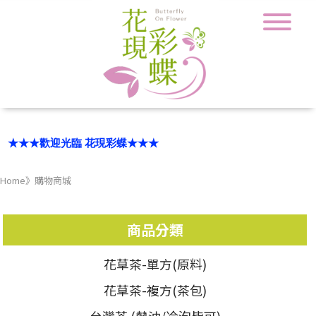
★★★歡迎光臨 花現彩蝶★★★
部分商品單筆滿3000元，現享89折免運優惠(限宅配.自取)
Home
》
購物商城
商品分類
花草茶-單方(原料)
花草茶-複方(茶包)