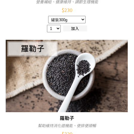
營養補給、健康維持、調節生理機能
$
230
加入
羅勒子
幫助維持消化道機能、使排便順暢
$
320