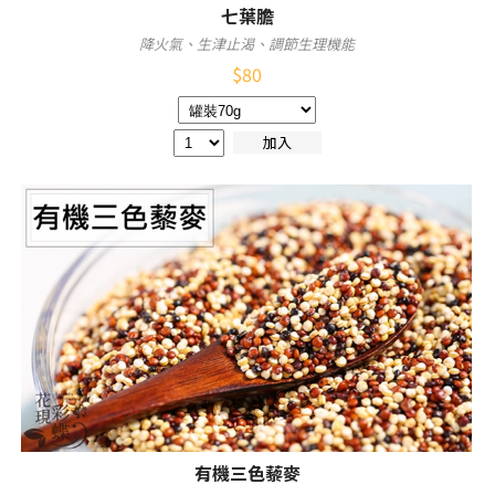
七葉膽
降火氣、生津止渴、調節生理機能
$
80
加入
有機三色藜麥