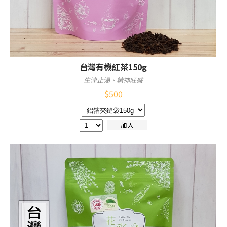
台灣有機紅茶150g
生津止渴、精神旺盛
$
500
加入