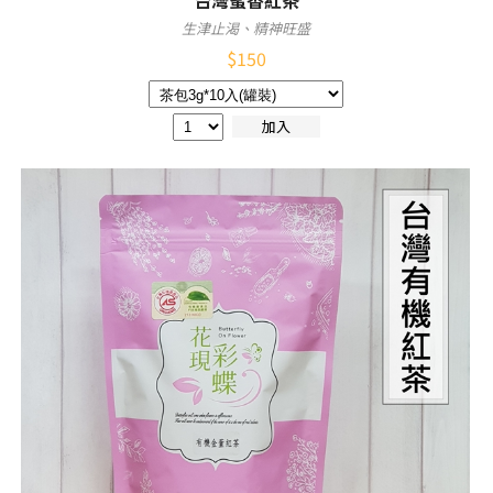
台灣蜜香紅茶
生津止渴、精神旺盛
$
150
加入