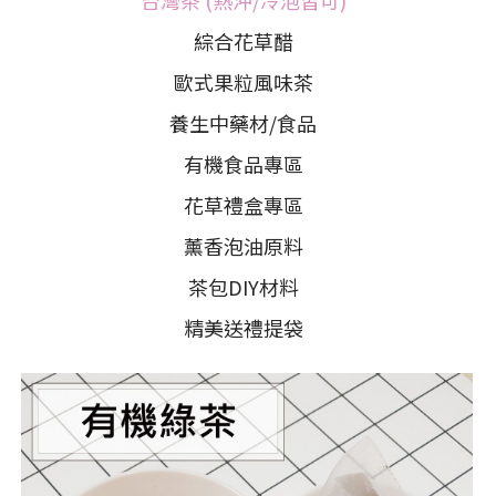
台灣茶 (熱沖/冷泡皆可)
綜合花草醋
歐式果粒風味茶
養生中藥材/食品
有機食品專區
花草禮盒專區
薰香泡油原料
茶包DIY材料
精美送禮提袋