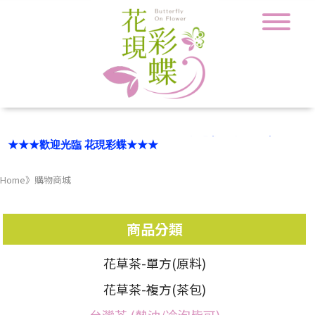
★★★歡迎光臨 花現彩蝶★★★
部分商品單筆滿3000元，現享89折免運優惠(限宅配.自取)
Home
》
購物商城
商品分類
花草茶-單方(原料)
花草茶-複方(茶包)