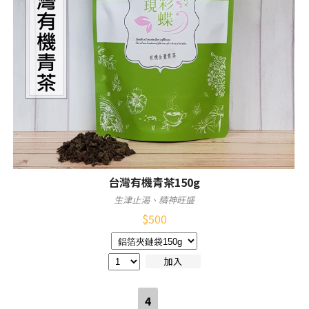
台灣有機青茶150g
生津止渴、精神旺盛
$
500
加入
4