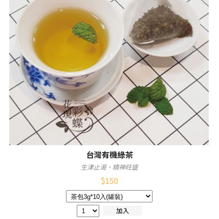
台灣有機綠茶
生津止渴、精神旺盛
$
150
加入